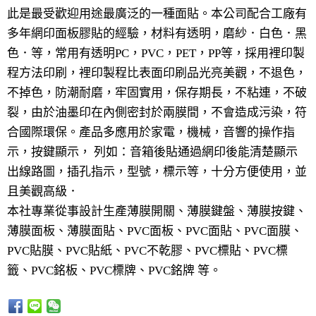
此是最受歡迎用途最廣泛的一種面貼。本公司配合工廠有
多年網印面板膠貼的經驗，材料有透明，磨紗．白色．黑
色．等，常用有透明PC，PVC，PET，PP等，採用裡印製
程方法印刷，裡印製程比表面印刷品光亮美觀，不退色，
不掉色，防潮耐磨，牢固實用，保存期長，不粘連，不破
裂，由於油墨印在內側密封於兩膜間，不會造成污染，符
合國際環保。產品多應用於家電，機械，音響的操作指
示，按鍵顯示， 列如：音箱後貼通過網印後能清楚顯示
出線路圖，插孔指示，型號，標示等，十分方便使用，並
且美觀高級．
本社專業從事設計生產薄膜開關、薄膜鍵盤、薄膜按鍵、
薄膜面板、薄膜面貼、PVC面板、PVC面貼、PVC面膜、
PVC貼膜、PVC貼紙、PVC不乾膠、PVC標貼、PVC標
籤、PVC銘板、PVC標牌、PVC銘牌 等。